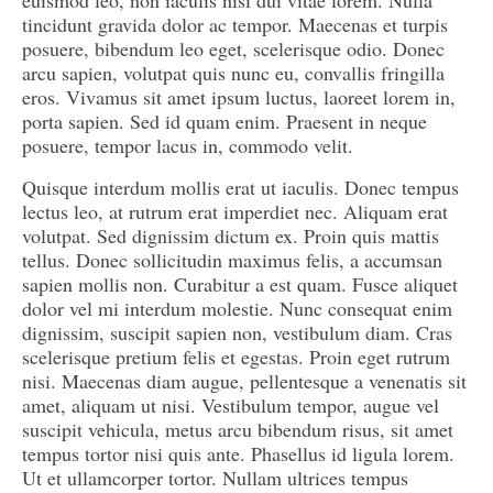
euismod leo, non iaculis nisi dui vitae lorem. Nulla
tincidunt gravida dolor ac tempor. Maecenas et turpis
posuere, bibendum leo eget, scelerisque odio. Donec
arcu sapien, volutpat quis nunc eu, convallis fringilla
eros. Vivamus sit amet ipsum luctus, laoreet lorem in,
porta sapien. Sed id quam enim. Praesent in neque
posuere, tempor lacus in, commodo velit.
Quisque interdum mollis erat ut iaculis. Donec tempus
lectus leo, at rutrum erat imperdiet nec. Aliquam erat
volutpat. Sed dignissim dictum ex. Proin quis mattis
tellus. Donec sollicitudin maximus felis, a accumsan
sapien mollis non. Curabitur a est quam. Fusce aliquet
dolor vel mi interdum molestie. Nunc consequat enim
dignissim, suscipit sapien non, vestibulum diam. Cras
scelerisque pretium felis et egestas. Proin eget rutrum
nisi. Maecenas diam augue, pellentesque a venenatis sit
amet, aliquam ut nisi. Vestibulum tempor, augue vel
suscipit vehicula, metus arcu bibendum risus, sit amet
tempus tortor nisi quis ante. Phasellus id ligula lorem.
Ut et ullamcorper tortor. Nullam ultrices tempus