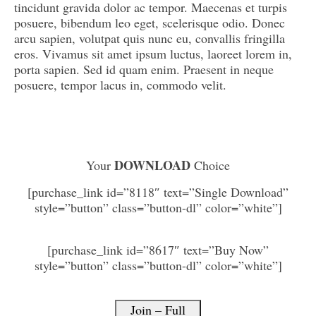
tincidunt gravida dolor ac tempor. Maecenas et turpis
posuere, bibendum leo eget, scelerisque odio. Donec
arcu sapien, volutpat quis nunc eu, convallis fringilla
eros. Vivamus sit amet ipsum luctus, laoreet lorem in,
porta sapien. Sed id quam enim. Praesent in neque
posuere, tempor lacus in, commodo velit.
DOWNLOAD
Your
Choice
[purchase_link id=”8118″ text=”Single Download”
style=”button” class=”button-dl” color=”white”]
[purchase_link id=”8617″ text=”Buy Now”
style=”button” class=”button-dl” color=”white”]
Join – Full